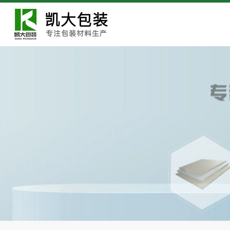
凯大包装
专注包装材料生产