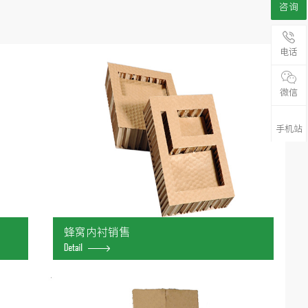
咨询
电话
微信
手机站
蜂窝内衬销售