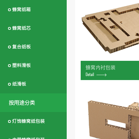
蜂窝纸箱
蜂窝纸芯
复合纸板
塑料滑板
蜂窝内衬包装
纸滑板
按用途分类
灯饰蜂窝纸包装