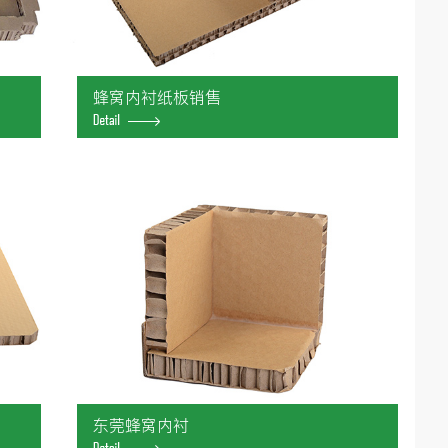
蜂窝内衬纸板销售
东莞蜂窝内衬