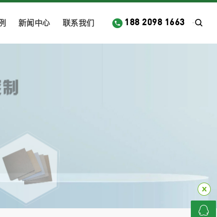
例
新闻中心
联系我们
188 2098 1663