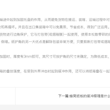
运输途中起到加固托盘的作用，从而避免货物在搬运、装箱、运输过程中对
收和再循环。并且在出口集装箱中可以免熏蒸，节省成本，得到广泛运用
货物进行边角保护，它与打包带(或捆箱膜)一起使用，使原本松散零碎的
、倒塌。纸护角的另一大优点是解除包装非常方便，只要剪断打包带或捆
加固时，厚度有3mm即可，其尺寸可按护角的尺寸来确定，为降低成本
纸箱的叠放强度，在受到外界冲击时起到缓冲作用，还可以将纸箱叠在一起
下一篇:
蜂窝纸板的缓冲原理是什