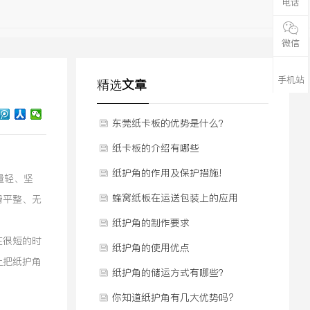
电话
微信
手机站
精选
文章
东莞纸卡板的优势是什么？
纸卡板的介绍有哪些
纸护角的作用及保护措施!
量轻、坚
蜂窝纸板在运送包装上的应用
滑平整、无
纸护角的制作要求
在很短的时
纸护角的使用优点
让把纸护角
纸护角的储运方式有哪些？
你知道纸护角有几大优势吗?