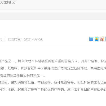
大优势吗?
司
发表时间：2021-09-26
装产品之一，用来代替木料包装及其他笨重的包装方式。具有价格低、份
角纸、纸角钢，由纱管纸和牛卡纸经成套护角机定型压制而成，两端面光
是理想的新型绿色包装材料之一。
的当前，譬如说蜂窝纸箱，木包装箱，各种托盘等等，而纸护角的出现也
多的行业使用起来肯定是有自身的优势存在的，底下咱们今日的主题即是