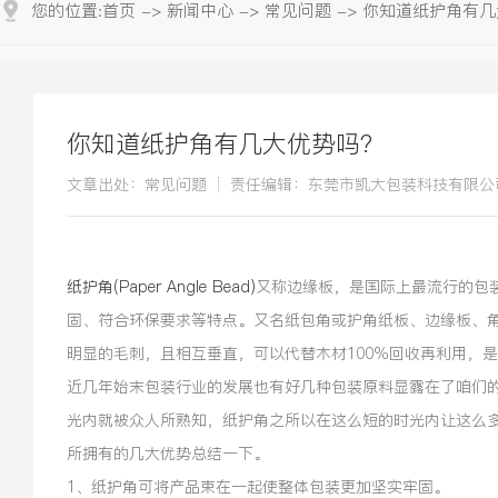
您的位置:
首页
->
新闻中心
->
常见问题
->
你知道纸护角有几
你知道纸护角有几大优势吗?
文章出处：常见问题
责任编辑：东莞市凯大包装科技有限公
纸护角(paper Angle Bead)
又称边缘板，是国际上最流行的包
固、符合环保要求等特点。又名纸包角或护角纸板、边缘板、
明显的毛刺，且相互垂直，可以代替木材100%回收再利用，
近几年始末包装行业的发展也有好几种包装原料显露在了咱们
光内就被众人所熟知，纸护角之所以在这么短的时光内让这么
所拥有的几大优势总结一下。
1、纸护角可将产品束在一起使整体包装更加坚实牢固。