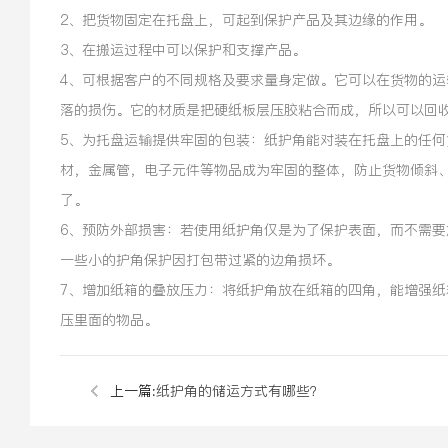
2、把货物固定在托盘上，可起到保护产品及其边缘的作用。
3、在搬运过程中可以保护和支撑产品。
4、可根据客户的不同规格及要求量身定做。它可以在货物的
落的损伤。它的材质是把硬纸板层压胶粘合而成，所以可以回
5、为托盘运输提供牢固的包装：纸护角能对装在托盘上的任何
材，金属管，电子元件等物品成为牢固的整体，防止货物倾斜
了。
6、预防外部损害：若使用纸护角仅是为了保护表面，而不需要
一些小的护角保护因打包带过紧的边角损坏。
7、增加纸箱的叠放压力：将纸护角放在纸箱的四角，能增强
压里面的物品。
上一篇:
纸护角的储运方式有哪些？