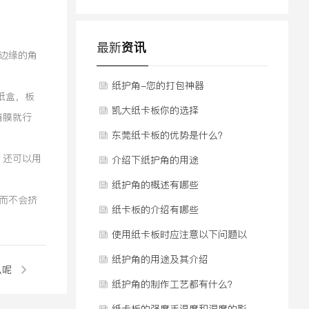
最新
资讯
边缘的角
。
纸护角-您的打包神器
纸盒，板
凯大纸卡板你的选择
箱膜就行
东莞纸卡板的优势是什么？
，还可以用
介绍下纸护角的用途
纸护角的概述有哪些
而不会挤
纸卡板的介绍有哪些
使用纸卡板时应注意以下问题以
有效延长其使用
纸护角的用途及其介绍
么呢
纸护角的制作工艺都有什么？