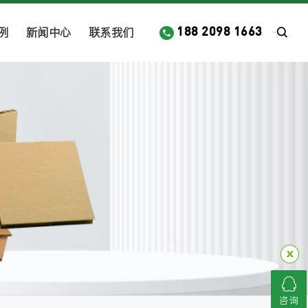
例
新闻中心
联系我们
188 2098 1663
咨询