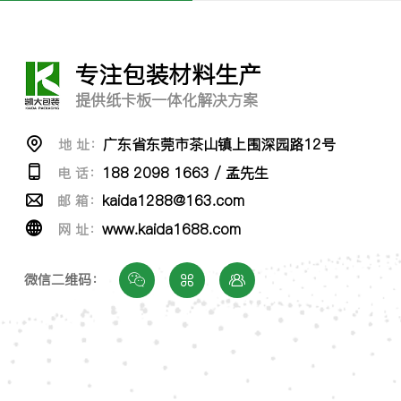
专注包装材料生产
提供纸卡板一体化解决方案
广东省东莞市茶山镇上围深园路12号
地 址：
188 2098 1663 / 孟先生
电 话：
kaida1288@163.com
邮 箱：
www.kaida1688.com
网 址：
微信二维码：