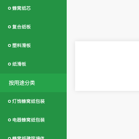
蜂窝纸芯
复合纸板
塑料滑板
纸滑板
按用途分类
灯饰蜂窝纸包装
电器蜂窝纸包装
蜂窝纸建筑墙体