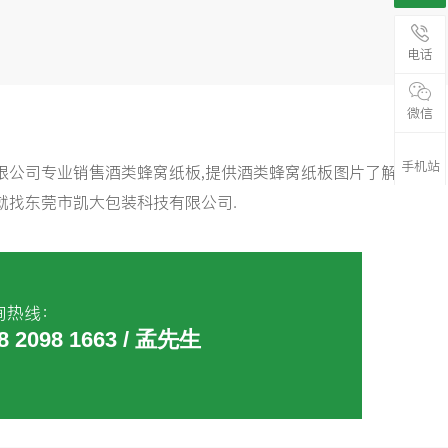
电话
微信
手机站
限公司专业销售酒类蜂窝纸板,提供酒类蜂窝纸板图片了解,找
就找东莞市凯大包装科技有限公司.
询热线：
8 2098 1663 / 孟先生