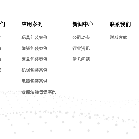
们
应用案例
新闻中心
联系我们
介
玩具包装案例
公司动态
联系方式
象
陶瓷包装案例
行业资讯
力
家具包装案例
常见问题
书
机械包装案例
电器包装案例
仓储运输包装案例